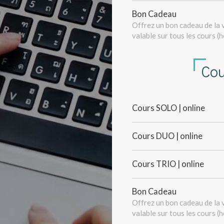
Bon Cadeau
Offrez un bon cadeau de la v
valable sur tous les cours (
Cou
Cours SOLO | online
Cours DUO | online
Cours TRIO | online
Bon Cadeau
Offrez un bon cadeau de la v
valable sur tous les cours (