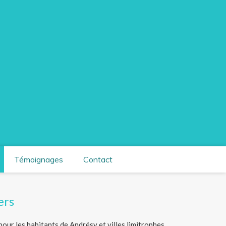
Témoignages
Contact
ers
pour les habitants de Andrésy et villes limitrophes.