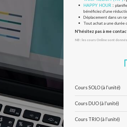
HAPPY HOUR
:
planif
bénéficiez d'une réducti
Déplacement dans un ray
Tout achat a une
durée d
N'hésitez pas à me contact
NB : les cours Online sont donnés 
Cours SOLO (à l'unité)
Cours DUO (à l'unité)
Cours TRIO (à l'unité)