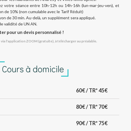
iez votre séance entre 10h-12h ou 14h-16h (lun-mar-jeu-ven), et
on de 10% (non cumulable avec le Tarif Réduit)
on de 30 min. Au-delà, un supplément sera appliqué.
e validité de UN AN.
er pour un devis personnalisé !
via l'application ZOOM (gratuite), à télécharger au préalable.
Cours à domicile
60€ / TR* 45€
80€ / TR* 70€
90€ / TR* 75€